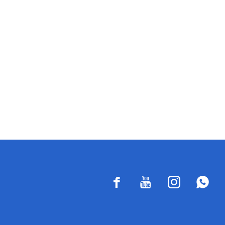



