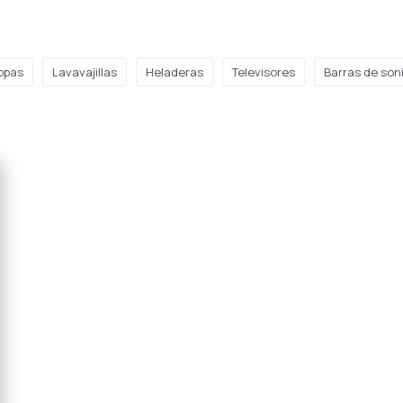
opas
Lavavajillas
Heladeras
Televisores
Barras de son