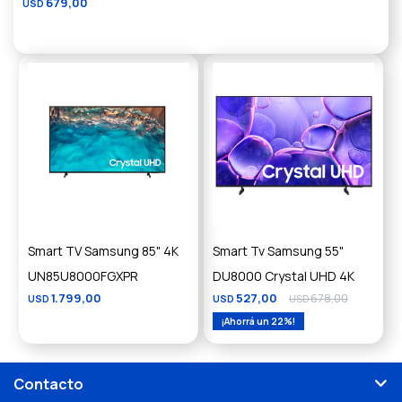
679,00
USD
Smart TV Samsung 85" 4K
Smart Tv Samsung 55"
UN85U8000FGXPR
DU8000 Crystal UHD 4K
1.799,00
527,00
678,00
USD
USD
USD
22
Contacto