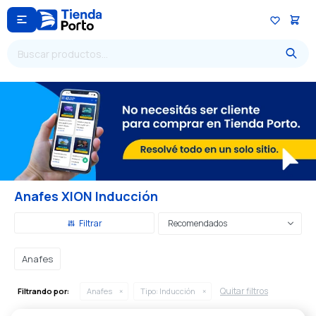

Anafes XION Inducción
Recomendados
Anafes
Quitar filtros
Filtrando por:
Anafes
Tipo:
Inducción