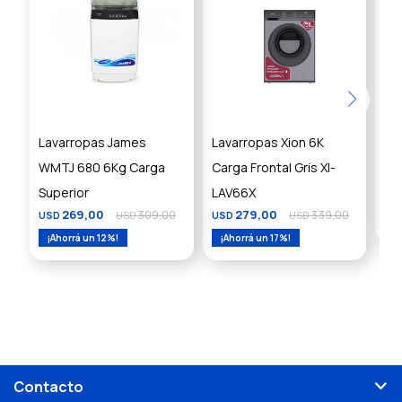
Lavarropas James
Lavarropas Xion 6K
La
WMTJ 680 6Kg Carga
Carga Frontal Gris XI-
car
Superior
LAV66X
LA
269,00
309,00
279,00
339,00
USD
USD
USD
USD
US
12
17
Contacto