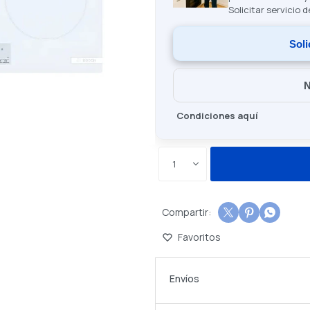
Solicitar servicio 
Soli
N
Condiciones aquí
1



Envíos