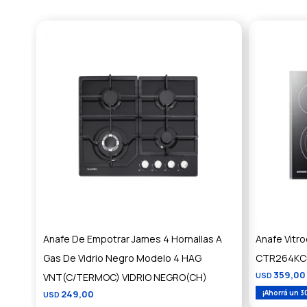
Anafe De Empotrar James 4 Hornallas A
Anafe Vitr
Gas De Vidrio Negro Modelo 4 HAG
CTR264KC
359,00
VNT(C/TERMOC) VIDRIO NEGRO(CH)
USD
249,00
3
USD