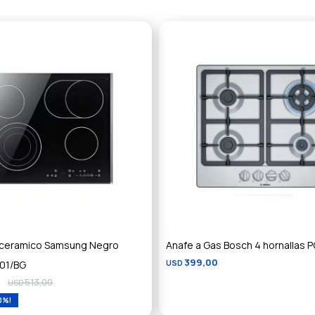
oceramico Samsung Negro
Anafe a Gas Bosch 4 hornallas
399,00
01/BG
USD
513,00
USD
0