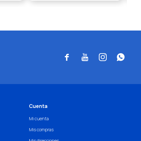




Cuenta
Mi cuenta
Mis compras
Mis direcciones