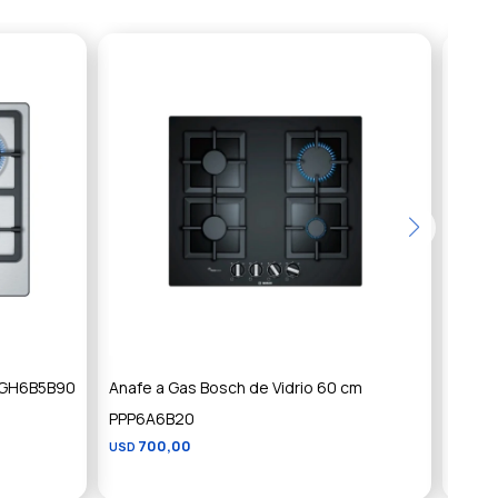
 PGH6B5B90
Anafe a Gas Bosch de Vidrio 60 cm
Anafe 
PPP6A6B20
negro
700,00
9
USD
USD