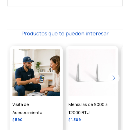
Productos que te pueden interesar
Visita de
Mensulas de 9000 a
Me
Asesoramiento
12000 BTU
24
590
1.309
1
$
$
$