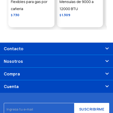
Flexibles para gas por
Mensulas de 9000 a
Me
cañeria
12000 BTU
24
730
1.309
1
$
$
$
Contacto
Nosotros
Compra
Cuenta
SUSCRIBIRME