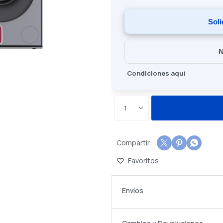
Soli
N
Condiciones aquí
1



Envíos