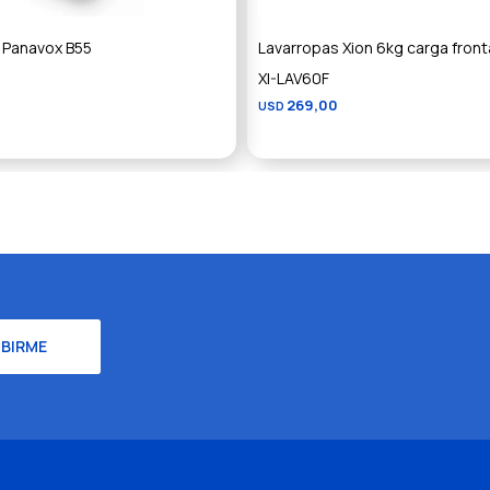
 Panavox B55
Lavarropas Xion 6kg carga front
XI-LAV60F
269,00
USD
IBIRME