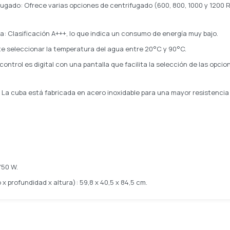
fugado: Ofrece varias opciones de centrifugado (600, 800, 1000 y 1200
a: Clasificación A+++, lo que indica un consumo de energía muy bajo.
e seleccionar la temperatura del agua entre 20°C y 90°C.
control es digital con una pantalla que facilita la selección de las opcion
 La cuba está fabricada en acero inoxidable para una mayor resistencia y
750 W.
 profundidad x altura): 59,8 x 40,5 x 84,5 cm.