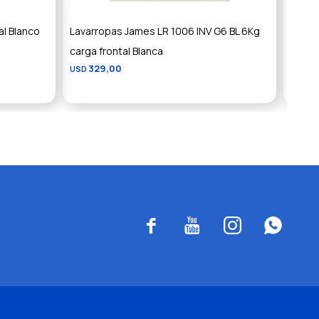
al Blanco
Lavarropas James LR 1006 INV G6 BL 6Kg
Lavarr
carga frontal Blanca
LAV88
329,00
3
USD
USD



