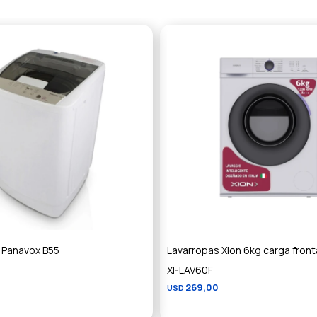
 Panavox B55
Lavarropas Xion 6kg carga front
XI-LAV60F
269,00
USD