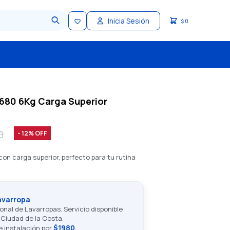
0
$
680 6Kg Carga Superior
0
12
con carga superior, perfecto para tu rutina
avarropa
onal de Lavarropas. Servicio disponible
Ciudad de la Costa.
$1980
de instalación por