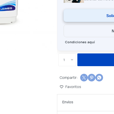
Soli
N
Condiciones aquí
1



Envíos