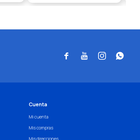




Cuenta
Mi cuenta
Mis compras
Mis direcciones