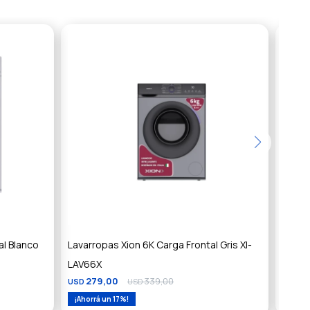
al Blanco
Lavarropas Xion 6K Carga Frontal Gris XI-
Lavar
LAV66X
carga 
279,00
339,00
3
USD
USD
USD
17