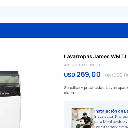
Lavarropas James WMTJ 
7730749008090
269,00
USD
309,0
USD
Sencillez y practicidad. Lavarropas 
diaria.
Instalación de L
Instalación Profesi
para Montevideo y 
Solicitar servicio 