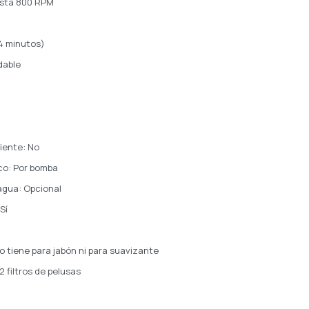
asta 800 RPM
24 minutos)
dable
iente: No
o: Por bomba
 agua: Opcional
Sí
 tiene para jabón ni para suavizante
2 filtros de pelusas