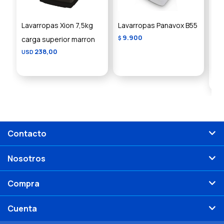
Lavarropas Xion 7,5kg
Lavarropas Panavox B55
La
9.900
carga superior marron
$
WM
238,00
USD
Su
US
Contacto
Nosotros
Compra
Cuenta