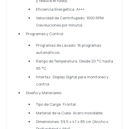
y reduce el ruido).
Eficiencia Energética: A+++.
Velocidad de Centrifugado: 1000 RPM
(revoluciones por minuto).
Programas y Control:
Programas de Lavado: 16 programas
automáticos.
Rango de Temperatura: Desde 20 °C hasta
95 °C.
Interfaz: Display Digital para monitoreo y
control.
Diseño y Materiales:
Tipo de Carga: Frontal.
Material de la Cuba: Acero inoxidable.
Dimensiones: 59.5 x 47 x 85 cm (Ancho x
Profundidad x Alto).