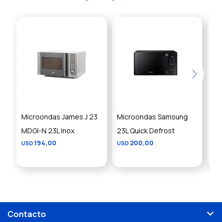
Microondas James J 23
Microondas Samsung
Mi
MDGI-N 23L Inox
23L Quick Defrost
23L
194,00
200,00
USD
USD
US
Contacto