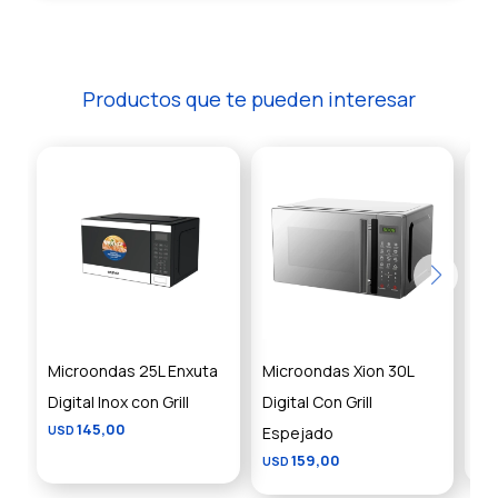
Productos que te pueden interesar
Microondas 25L Enxuta
Microondas Xion 30L
Mi
Digital Inox con Grill
Digital Con Grill
MD
145,00
USD
Espejado
US
159,00
USD