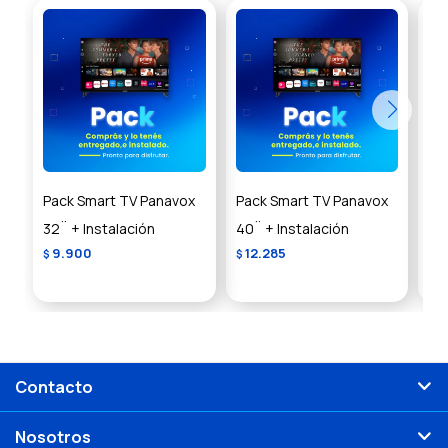
Pack Smart TV Panavox
Pack Smart TV Panavox
Pa
32¨ + Instalación
40¨ + Instalación
Ful
9.900
12.285
$
$
US
Contacto
Nosotros