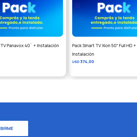
 TV Panavox 40¨ + Instalación
Pack Smart TV Xion 50" Full HD +
Instalación
374,00
USD
IBIRME