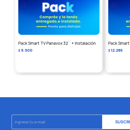
Pack Smart TV Panavox 32¨ + Instalación
Pack Smart
9.900
12.285
$
$
SUSCR