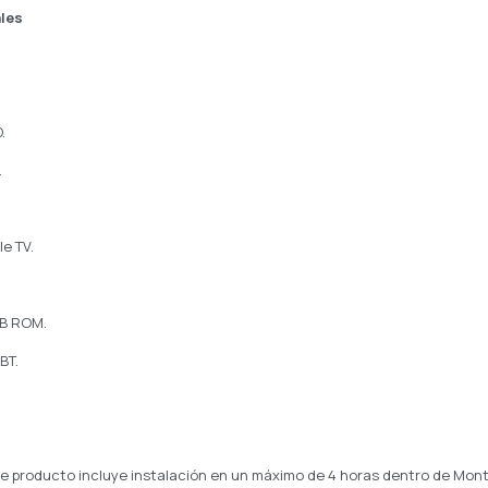
ales
.
.
e TV.
GB ROM.
BT.
ste producto incluye instalación en un máximo de 4 horas dentro de Mon