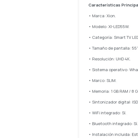
Características Princip
• Marca: Xion.
• Modelo: XI-LED55W.
• Categoría: Smart TV LED
• Tamaño de pantalla: 55”
• Resolución: UHD 4K.
• Sistema operativo: Whal
• Marco: SLIM.
• Memoria: 1 GB RAM / 8 
• Sintonizador digital: ISD
• WiFi integrado: Sí.
• Bluetooth integrado: Sí.
• Instalación incluida: E