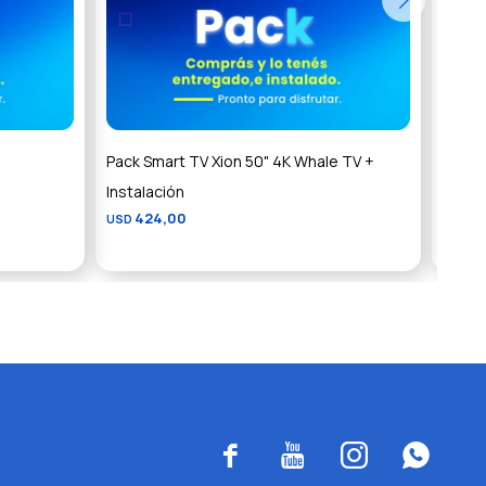
Pack Smart TV Xion 50" 4K Whale TV +
Pack 
Instalación
Instal
424,00
6
USD
USD



