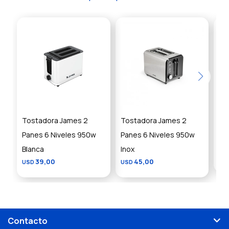
Tostadora James 2
Tostadora James 2
To
Panes 6 Niveles 950w
Panes 6 Niveles 950w
Re
Blanca
Inox
US
39,00
45,00
USD
USD
Contacto