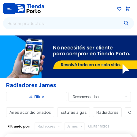

Radiadores James
Recomendados
Aires acondicionados
Estufas a gas
Radiadores
Cale
Quitar filtros
Filtrando por:
Radiadores
James