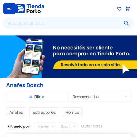

Anafes Bosch
Recomendados
Anafes
Extractores
Hornos
Quitar filtros
Filtrando por:
Anafes
Bosch