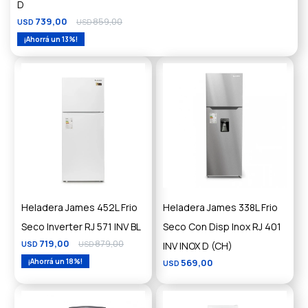
D
739,00
859,00
USD
USD
13
Heladera James 452L Frio
Heladera James 338L Frio
Seco Inverter RJ 571 INV BL
Seco Con Disp Inox RJ 401
719,00
879,00
USD
USD
INV INOX D (CH)
18
569,00
USD