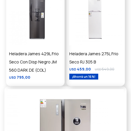
Heladera James 429L Frio
Heladera James 275L Frio
Seco Con Disp Negro JM
Seco RJ 305 B
459,00
549,00
560 DARK DE (COL)
USD
USD
795,00
16
USD