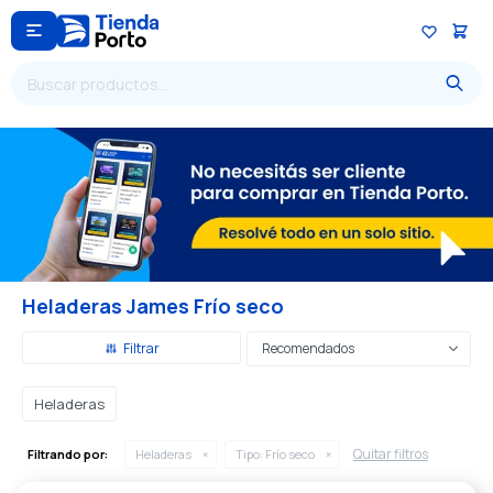

Heladeras James Frío seco
Recomendados
Heladeras
Quitar filtros
Filtrando por:
Heladeras
Tipo:
Frío seco