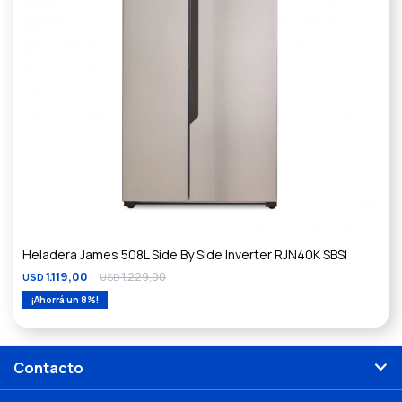
Heladera James 508L Side By Side Inverter RJN40K SBSI
1.119,00
1.229,00
USD
USD
8
Contacto