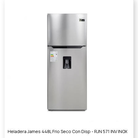
Heladera James 448L Frio Seco Con Disp - RJN 571 INV INOX