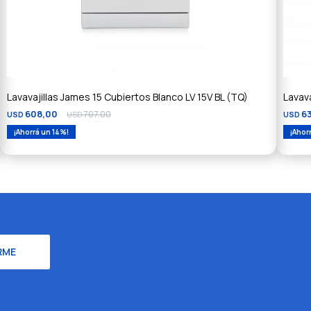
Lavavajillas James 15 Cubiertos Blanco LV 15V BL (TQ)
Lavava
608,00
707,00
6
USD
USD
USD
14
RME