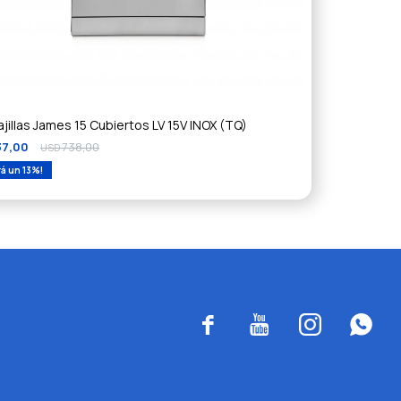
jillas James 15 Cubiertos LV 15V INOX (TQ)
37,00
738,00
USD
13



