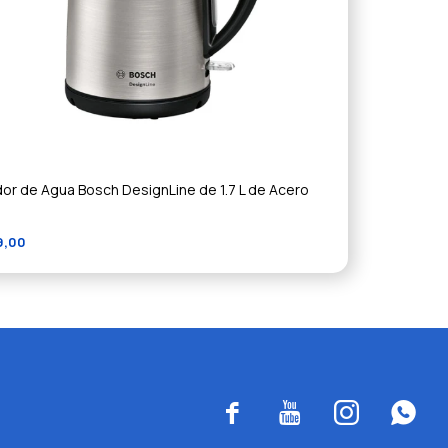
dor de Agua Bosch DesignLine de 1.7 L de Acero
9,00



