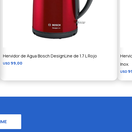
Hervidor de Agua Bosch DesignLine de 1.7 L Rojo
Hervi
99,00
USD
Inox.
9
USD
RME