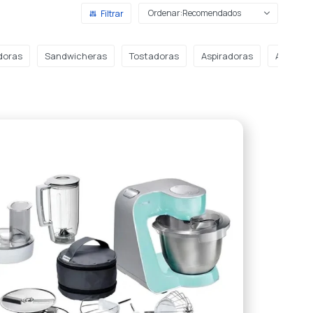
Recomendados
doras
Sandwicheras
Tostadoras
Aspiradoras
Aspirado