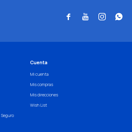




Cuenta
Mi cuenta
Mis compras
Mis direcciones
Wish List
o Seguro