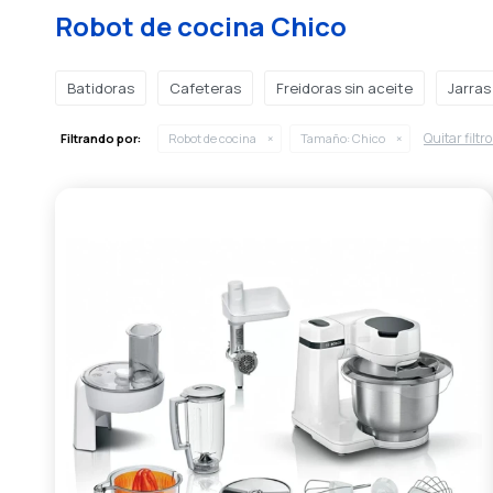
Robot de cocina Chico
Batidoras
Cafeteras
Freidoras sin aceite
Jarras
Quitar filtr
Filtrando por:
Robot de cocina
Tamaño:
Chico