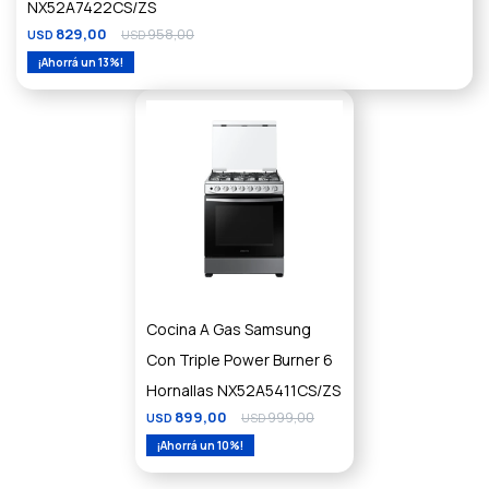
NX52A7422CS/ZS
829,00
958,00
USD
USD
13
Cocina A Gas Samsung
Con Triple Power Burner 6
Hornallas NX52A5411CS/ZS
899,00
999,00
USD
USD
10