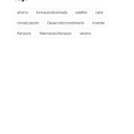
ahorro
Aire acondicionado
calefón
calor
climatización
Desarrollo Inmobiliario
inverter
Panavox
Televisores Panavox
verano