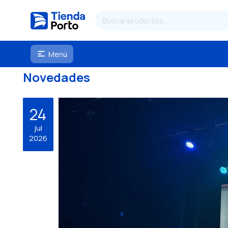
Menú

Novedades
24
jul
2026