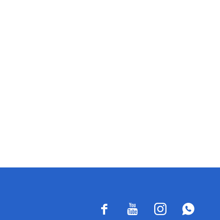



