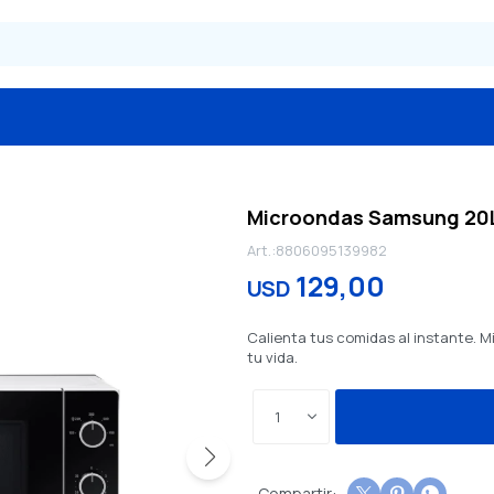
Microondas Samsung 20L
8806095139982
129,00
USD
Calienta tus comidas al instante. M
tu vida.
1