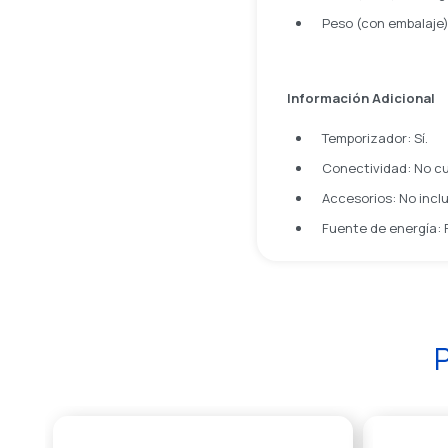
Peso (con embalaje):
Información Adicional
Temporizador: Sí.
Conectividad: No cu
Accesorios: No inclu
Fuente de energía: 
P