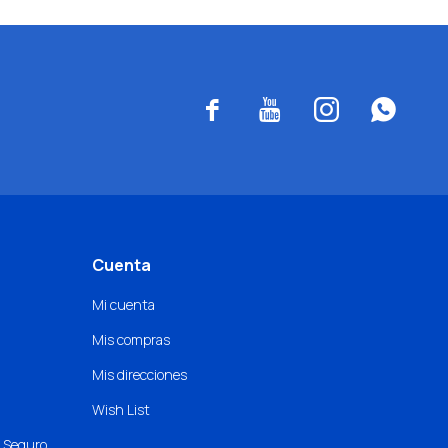




Cuenta
Mi cuenta
Mis compras
Mis direcciones
Wish List
o Seguro