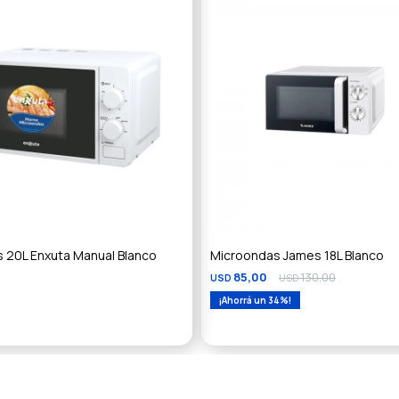
 20L Enxuta Manual Blanco
Microondas James 18L Blanco
85,00
130,00
USD
USD
34