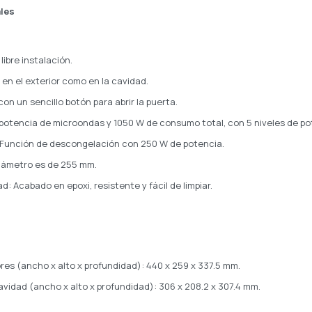
ales
libre instalación.
 en el exterior como en la cavidad.
on un sencillo botón para abrir la puerta.
potencia de microondas y 1050 W de consumo total, con 5 niveles de po
Función de descongelación con 250 W de potencia.
 diámetro es de 255 mm.
d: Acabado en epoxi, resistente y fácil de limpiar.
res (ancho x alto x profundidad): 440 x 259 x 337.5 mm.
avidad (ancho x alto x profundidad): 306 x 208.2 x 307.4 mm.
.