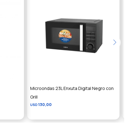
Microondas 23L Enxuta Digital Negro con
Micro
Grill
Grill
130,00
1
USD
USD