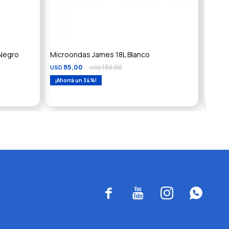
Negro
Microondas James 18L Blanco
Micro
85,00
130,00
8
USD
USD
USD
34



