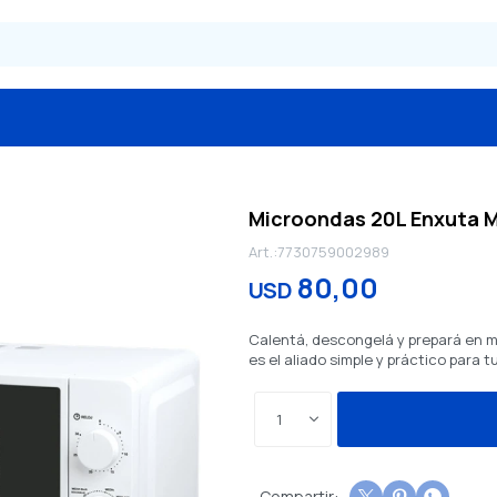
Microondas 20L Enxuta 
7730759002989
80,00
USD
Calentá, descongelá y prepará en m
es el aliado simple y práctico para t
1