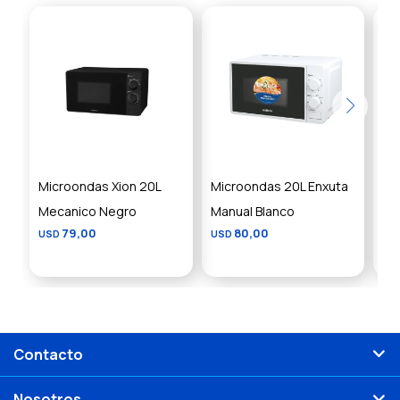
Microondas Xion 20L
Microondas 20L Enxuta
Mi
Mecanico Negro
Manual Blanco
Ma
79,00
80,00
USD
USD
US
Contacto
Nosotros