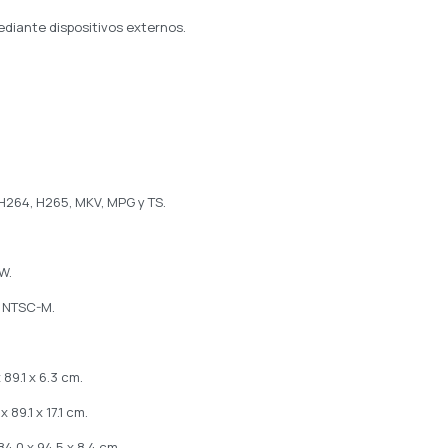
ediante dispositivos externos.
 H264, H265, MKV, MPG y TS.
W.
/ NTSC-M.
89.1 x 6.3 cm.
89.1 x 17.1 cm.
4.0 x 94.5 x 8.4 cm.