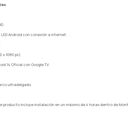
ales
HD.
 LED Android con conexión a internet.
.
0 x 1080 px).
id 14 Oficial con Google TV.
arco ultradelgado.
.
ste producto incluye instalación en un máximo de 4 horas dentro de Mon