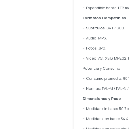
• Expandible hasta 1 TB m
Formatos Compatibles
• Subtítulos: SRT / SUB.
• Audio: MP3.
• Fotos: JPG.
• Video: AVI, XviD, MPEG2,
Potencia y Consumo
• Consumo promedio: 90 
• Normas: PAL-M / PAL-N 
Dimensiones y Peso
• Medidas sin base: 50.7 x 
• Medidas con base: 54.4 x 
• Medidas con embalaje: 8