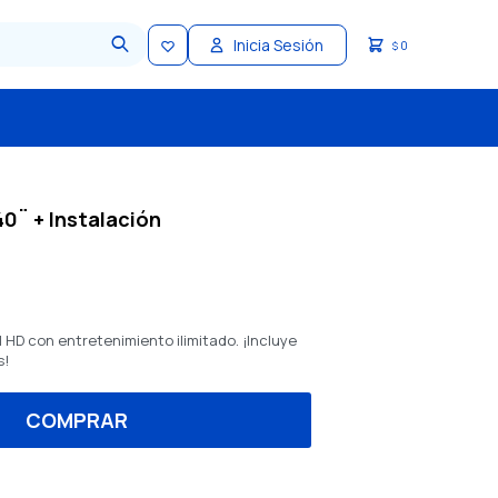
0
$
0¨ + Instalación
 HD con entretenimiento ilimitado. ¡Incluye
s!
COMPRAR