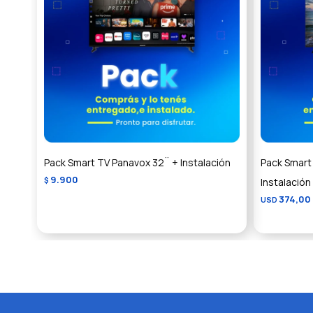
Pack Smart TV Panavox 32¨ + Instalación
Pack Smart 
9.900
$
Instalación
374,00
USD