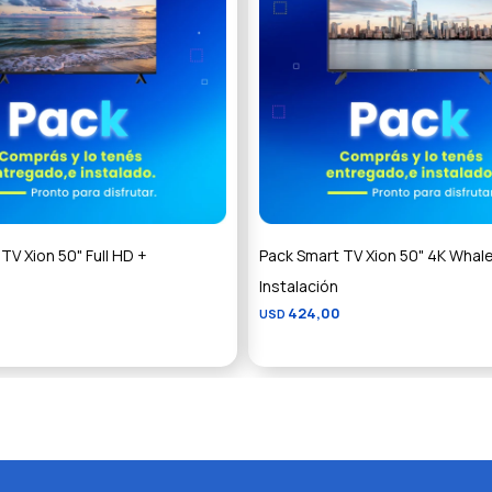
TV Xion 50" Full HD +
Pack Smart TV Xion 50" 4K Whal
Instalación
424,00
USD