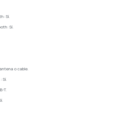
h: Sí.
oth: Sí.
 antena o cable.
 Sí.
B-T.
í.