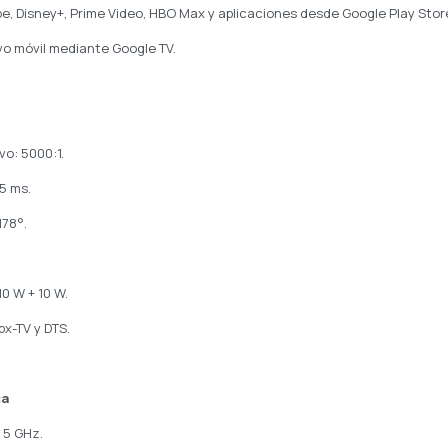
be, Disney+, Prime Video, HBO Max y aplicaciones desde Google Play Stor
vo móvil mediante Google TV.
vo: 5000:1.
5 ms.
178°.
0 W + 10 W.
bx-TV y DTS.
ca
 5 GHz.