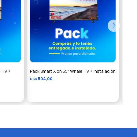
e TV +
Pack Smart Xion 55" Whale TV + Instalación
Pack 
504,00
USD
Instal
6
USD