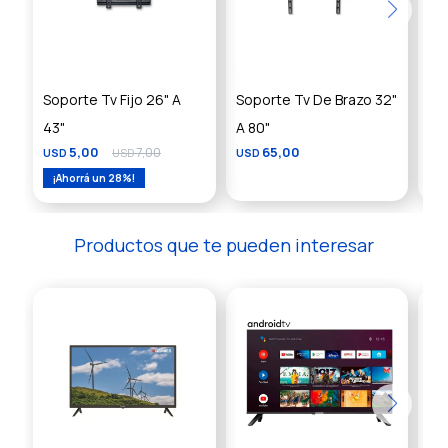
Soporte Tv Fijo 26" A
Soporte Tv De Brazo 32"
So
8
43"
A 80"
$
5,00
7,00
65,00
USD
USD
USD
28
Productos que te pueden interesar