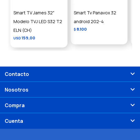
Smart TV James 32"
Smart Tv Panavox 32
Sma
Modelo TVJ LED S32 T2
android 202-4
HD
8.100
ELN (CH)
$
US
159,00
USD
Contacto
Nosotros
Compra
Cuenta