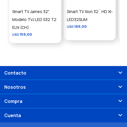
Smart TV James 32"
Smart TV Xion 32¨ HD XI-
Sm
Modelo TVJ LED S32 T2
LED32SLIM
an
169,00
8
ELN (CH)
USD
$
159,00
USD
Contacto
Nosotros
Compra
Cuenta