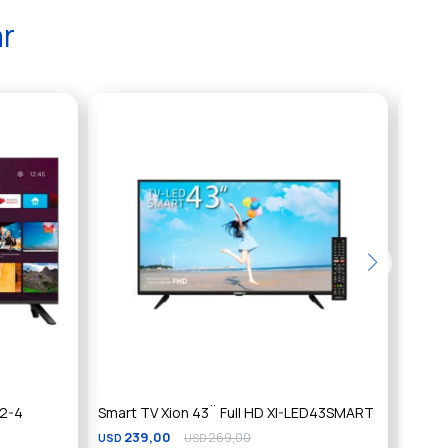
ar
02-4
Smart TV Xion 43¨ Full HD XI-LED43SMART
Smart
239,00
269,00
2
USD
USD
USD