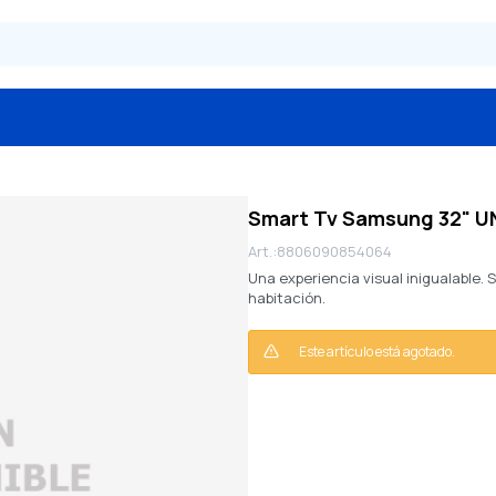
Smart Tv Samsung 32" 
8806090854064
Una experiencia visual inigualable. 
habitación.
Este artículo está agotado.