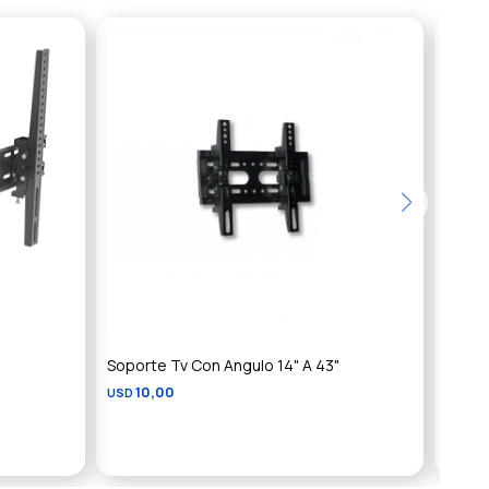
Soporte Tv Con Angulo 14" A 43"
Sopor
10,00
3
USD
USD