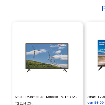
P
Smart TV James 32" Modelo TVJ LED S32
Smart TV X
169,00
T2 ELN (CH)
USD