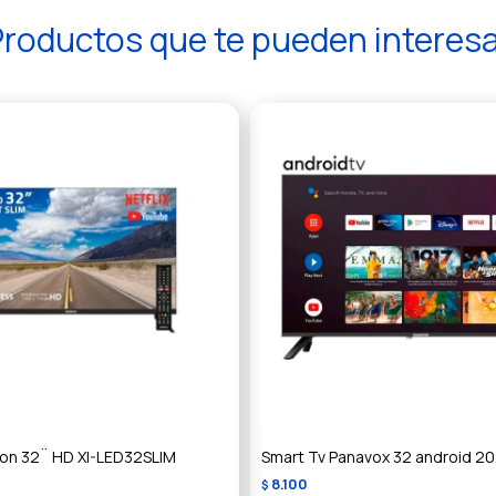
roductos que te pueden interes
ion 32¨ HD XI-LED32SLIM
Smart Tv Panavox 32 android 2
8.100
$