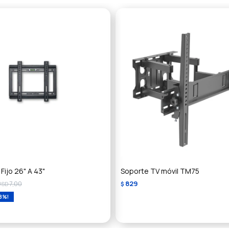
Fijo 26" A 43"
Soporte TV móvil TM75
7,00
829
USD
$
8