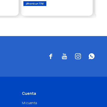
11




Cuenta
Mi cuenta