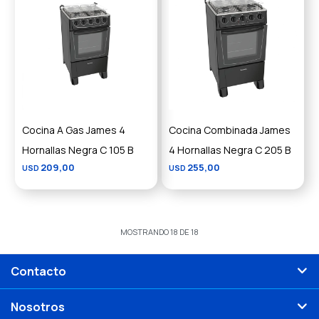
Cocina A Gas James 4
Cocina Combinada James
Hornallas Negra C 105 B
4 Hornallas Negra C 205 B
209,00
255,00
USD
USD
MOSTRANDO
18
DE
18
Contacto
Nosotros