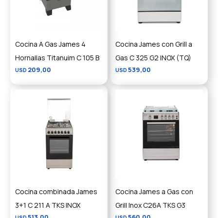
Cocina A Gas James 4
Cocina James con Grill a
Hornallas Titanuim C 105 B
Gas C 325 G2 INOX (TQ)
209,00
539,00
USD
USD
Cocina combinada James
Cocina James a Gas con
3+1 C 211 A TKS INOX
Grill Inox C26A TKS G3
513,00
560,00
USD
USD