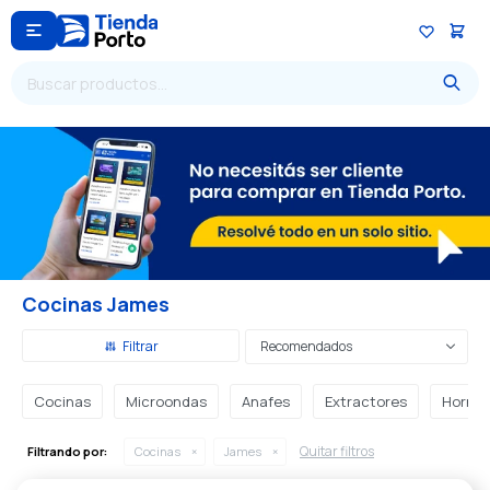

Cocinas James
Recomendados
Cocinas
Microondas
Anafes
Extractores
Horno
Quitar filtros
Filtrando por:
Cocinas
James