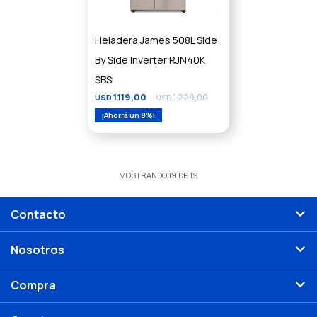
Heladera James 508L Side
By Side Inverter RJN40K
SBSI
1.119,00
1.229,00
USD
USD
8
MOSTRANDO
19
DE
19
Contacto
Nosotros
Compra