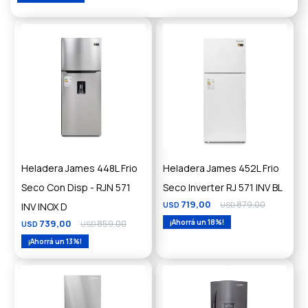
Heladera James 448L Frio
Heladera James 452L Frio
Seco Con Disp - RJN 571
Seco Inverter RJ 571 INV BL
719,00
879,00
INV INOX D
USD
USD
739,00
859,00
18
USD
USD
13