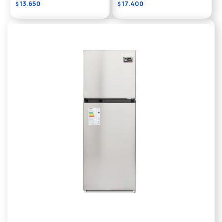
13.650
17.400
$
$