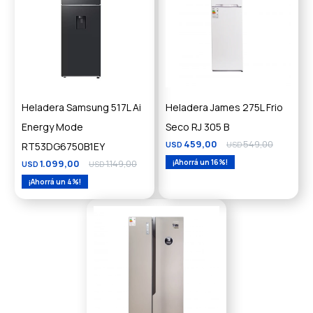
Heladera Samsung 517L Ai
Heladera James 275L Frio
Energy Mode
Seco RJ 305 B
459,00
549,00
RT53DG6750B1EY
USD
USD
1.099,00
1.149,00
16
USD
USD
4