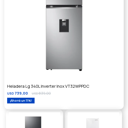
Heladera Lg 340L Inverter Inox VT32WPPDC
739,00
839,00
USD
USD
11