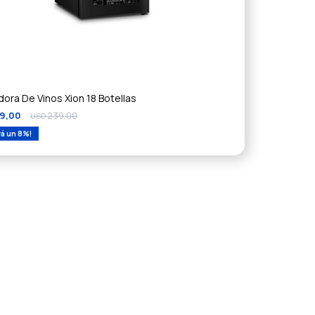
dora De Vinos Xion 18 Botellas
19,00
239,00
USD
8