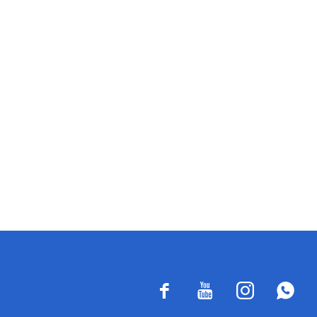



