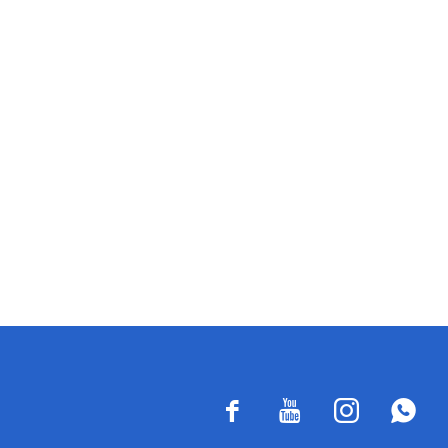



