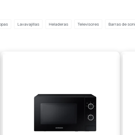
opas
Lavavajillas
Heladeras
Televisores
Barras de son