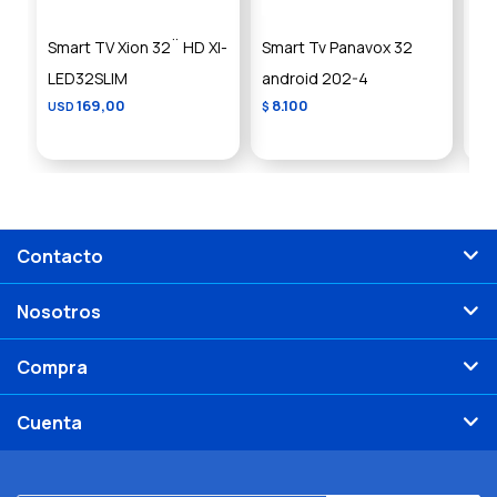
Smart TV Xion 32¨ HD XI-
Smart Tv Panavox 32
Sma
LED32SLIM
android 202-4
HD
169,00
8.100
USD
$
US
Contacto
Nosotros
Compra
Cuenta