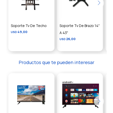
Soporte Tv De Techo
Soporte Tv De Brazo 14"
Sop
49,00
USD
A 43"
43
26,00
USD
US
Productos que te pueden interesar