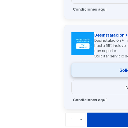
Condiciones aquí
Desinstalación +
Desinstalación + i
hasta 55”, incluye 
con soporte.
Solicitar servicio 
Soli
N
Condiciones aquí
1