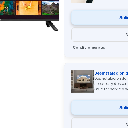
Soli
N
Condiciones aquí
Desinstalación d
Desinstalación de 
soportes y descone
Solicitar servicio 
Soli
N