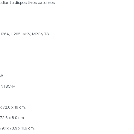
ediante dispositivos externos.
 H264, H265, MKV, MPG y TS.
W.
/ NTSC-M.
 72.6 x 16 cm.
72.6 x 8.0 cm.
.1 x 78.9 x 11.6 cm.