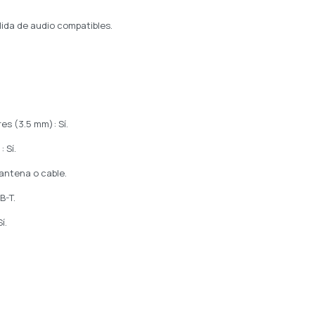
lida de audio compatibles.
es (3.5 mm): Sí.
 Sí.
 antena o cable.
B-T.
í.