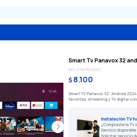
Smart Tv Panavox 32 and
CGUTEL0007
8.100
$
Smart TV Panavox 32” Android 2024 c
favoritas, streaming y TV digital c
Instalación TV h
¿Compraste la TV d
Servicio disponibl
Solicitar servicio 