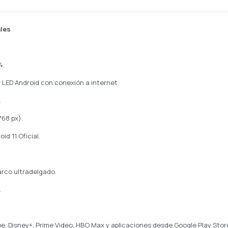
ales
4.
 LED Android con conexión a internet.
.
768 px).
id 11 Oficial.
arco ultradelgado.
.
be, Disney+, Prime Video, HBO Max y aplicaciones desde Google Play Stor