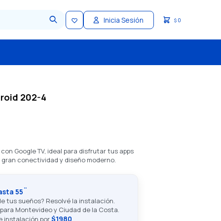
0
$
roid 202-4
on Google TV, ideal para disfrutar tus apps
on gran conectividad y diseño moderno.
asta 55¨
e tus sueños? Resolvé la instalación.
e para Montevideo y Ciudad de la Costa.
$1980
de instalación por