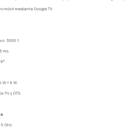
vo móvil mediante Google TV.
vo: 3000:1.
5 ms.
89°.
6 W + 6 W.
bx-TV y DTS.
ca
 5 GHz.