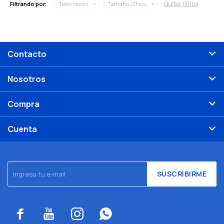
Quitar filtros
Filtrando por:
Televisores
Tamaño:
Chico
Contacto
Nosotros
Compra
Cuenta
SUSCRIBIRME



