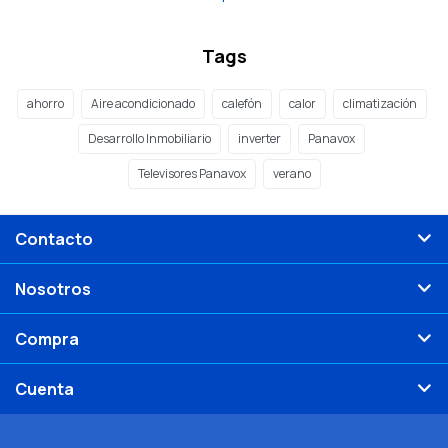
Tags
ahorro
Aire acondicionado
calefón
calor
climatización
Desarrollo Inmobiliario
inverter
Panavox
Televisores Panavox
verano
Contacto
Nosotros
Compra
Cuenta