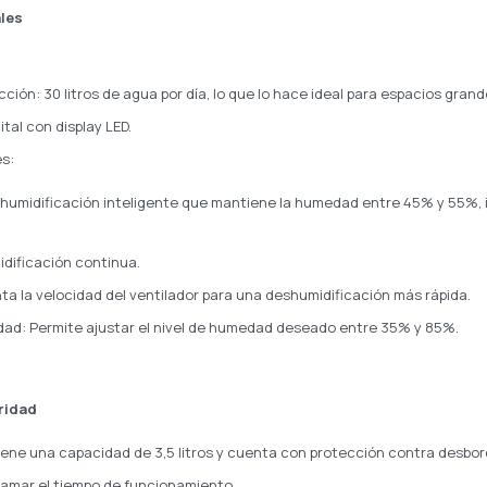
ales
ión: 30 litros de agua por día, lo que lo hace ideal para espacios gran
ital con display LED.
es:
umidificación inteligente que mantiene la humedad entre 45% y 55%, 
dificación continua.
 la velocidad del ventilador para una deshumidificación más rápida.
ad: Permite ajustar el nivel de humedad deseado entre 35% y 85%.
ridad
iene una capacidad de 3,5 litros y cuenta con protección contra desbord
ramar el tiempo de funcionamiento.