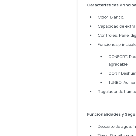
Características Princip
Color: Blanco.
Capacidad de extracc
Controles: Panel dig
Funciones principal
CONFORT: Desh
agradable.
CONT: Deshumi
TURBO: Aumenta
Regulador de humed
Funcionalidades y Segu
Depósito de agua: T
Timer: Permite prog