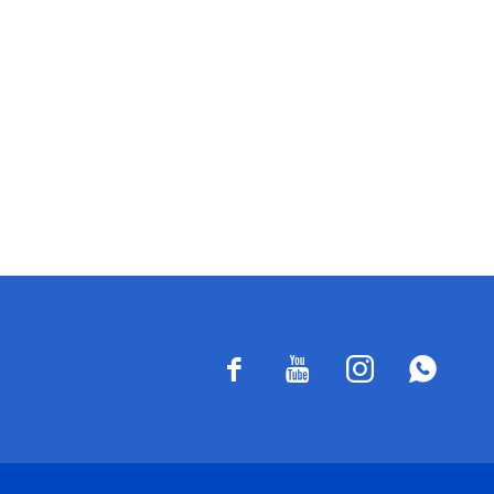



