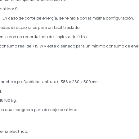
ático: Sí.
 En caso de corte de energía, se reinicia con la misma configuración.
uedas direccionales para un fácil traslado.
ta con un recordatorio de limpieza de filtro.
consumo real de 715 W y está diseñado para un mínimo consumo de ener
ancho x profundidad x altura): 386 x 260 x 500 mm.
.
8,100 kg.
on una manguera para drenaje continuo.
tema eléctrico.