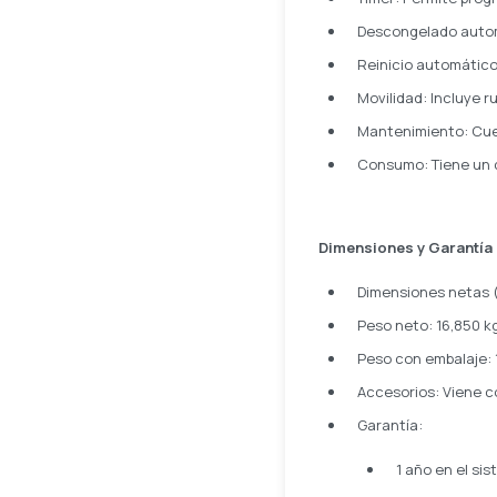
Descongelado autom
Reinicio automático:
Movilidad: Incluye r
Mantenimiento: Cuen
Consumo: Tiene un 
Dimensiones y Garantía
Dimensiones netas (
Peso neto: 16,850 kg
Peso con embalaje: 1
Accesorios: Viene c
Garantía:
1 año en el sis