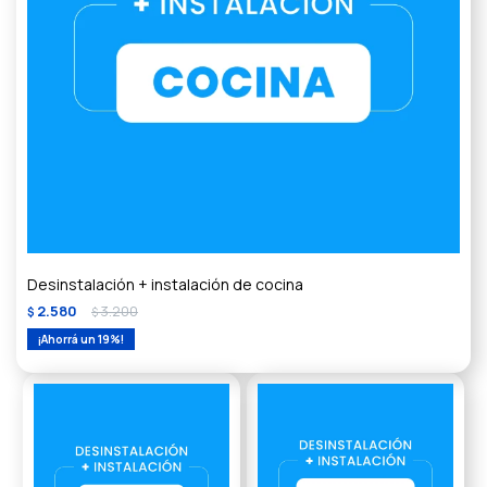
Desinstalación + instalación de cocina
2.580
3.200
$
$
19