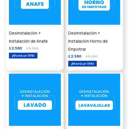
Desinstalación +
Desinstalación +
Instalación de Anafe
Instalación Horno de
2.580
3.200
$
$
Empotrar
19
2.580
3.200
$
$
19