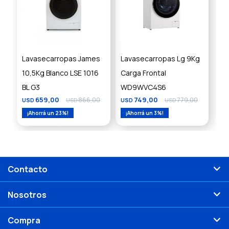
Lavasecarropas James
Lavasecarropas Lg 9Kg
10,5Kg Blanco LSE 1016
Carga Frontal
BL G3
WD9WVC4S6
659,00
866,00
749,00
779,00
USD
USD
USD
USD
23
3
Contacto
Nosotros
Compra