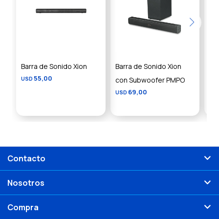
Barra de Sonido Xion
Barra de Sonido Xion
Ba
55,00
USD
con Subwoofer PMPO
Wo
69,00
USD
US
Contacto
Nosotros
Compra