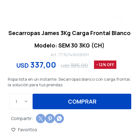
Secarropas James 3Kg Carga Frontal Blanco
Modelo: SEM 30 3KG (CH)
7730749008991
337,00
USD
385,00
12
USD
Ropa lista en un instante. Secarropas blanco con carga frontal,
la solución para tus prendas.
COMPRAR
1


