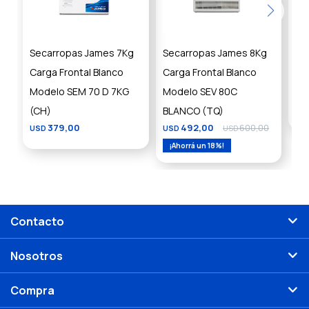
Secarropas James 7Kg
Secarropas James 8Kg
Se
Carga Frontal Blanco
Carga Frontal Blanco
fr
Modelo SEM 70 D 7KG
Modelo SEV 80C
10
(CH)
BLANCO (TQ)
US
379,00
492,00
600,00
USD
USD
USD
18
Contacto
Nosotros
Compra