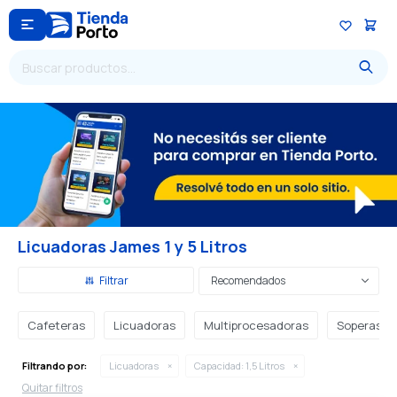

Licuadoras James 1 y 5 Litros
Recomendados
Cafeteras
Licuadoras
Multiprocesadoras
Soperas
Filtrando por:
Licuadoras
Capacidad:
1,5 Litros
Quitar filtros