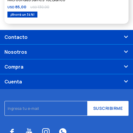
85,00
130,00
USD
USD
34
Contacto
Nosotros
Compra
Cuenta
SUSCRIBIRME



