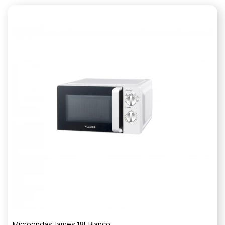
Microondas James 18L Blanco