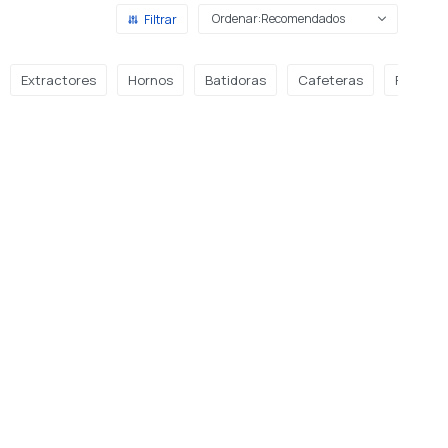
Recomendados
Extractores
Hornos
Batidoras
Cafeteras
Freidora