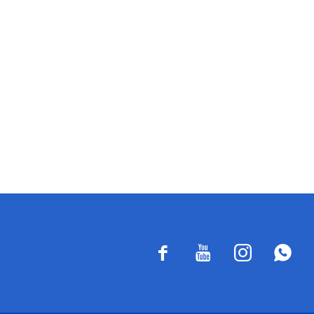



