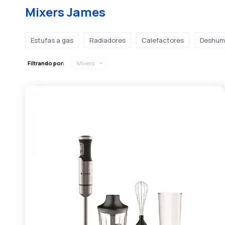
Mixers James
Estufas a gas
Radiadores
Calefactores
Deshumi
Filtrando por:
Mixers