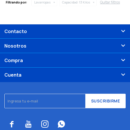
Quitar filtros
Filtrando por:
Lavarropas
Capacidad:
13 Kilos
Contacto
Nosotros
Compra
Cuenta
SUSCRIBIRME



