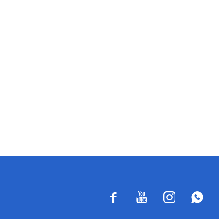



