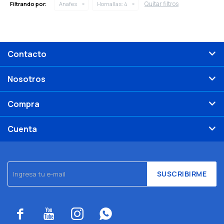
Quitar filtros
Filtrando por:
Anafes
Hornallas:
4
Contacto
Nosotros
Compra
Cuenta
SUSCRIBIRME



