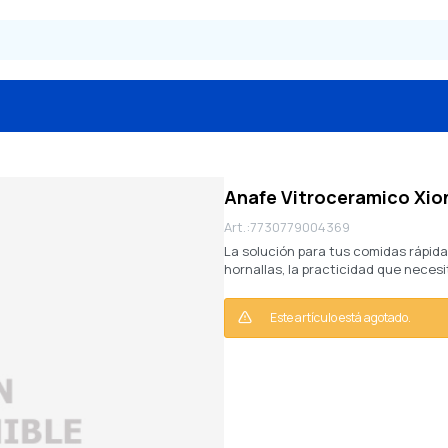
Anafe Vitroceramico Xion
7730779004369
La solución para tus comidas rápida
hornallas, la practicidad que necesi
Este artículo está agotado.