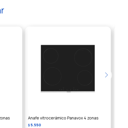
ar
zonas
Anafe vitrocerámico Panavox 4 zonas
Anafe 
5.550
$
GH44