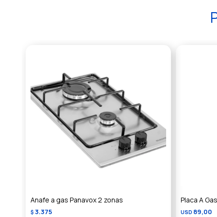
P
Anafe a gas Panavox 2 zonas
Placa A Gas
3.375
89,00
$
USD